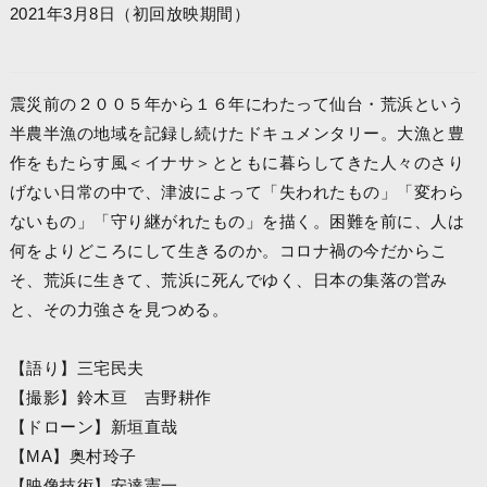
2021年3月8日（初回放映期間）
震災前の２００５年から１６年にわたって仙台・荒浜という
半農半漁の地域を記録し続けたドキュメンタリー。大漁と豊
作をもたらす風＜イナサ＞とともに暮らしてきた人々のさり
げない日常の中で、津波によって「失われたもの」「変わら
ないもの」「守り継がれたもの」を描く。困難を前に、人は
何をよりどころにして生きるのか。コロナ禍の今だからこ
そ、荒浜に生きて、荒浜に死んでゆく、日本の集落の営み
と、その力強さを見つめる。
【語り】三宅民夫
【撮影】鈴木亘 吉野耕作
【ドローン】新垣直哉
【MA】奥村玲子
【映像技術】安達憲一