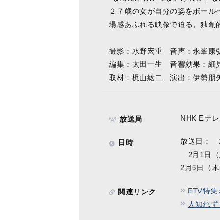
２７歳の女が自分の姿をボール
場感あふれる映像で迫る。独創
撮影：水野宏重 音声：永峯康
編集：太田一生 音響効果：細
取材：梶山紘二 演出：伊勢朋
NHK Eテレ/
放送局
放送日： 1
日時
2月1日（土
2月6日（木
ETV特
関連リンク
人知れず