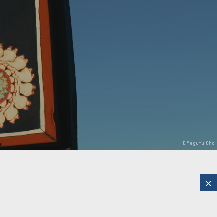
©
Megumu
Cho