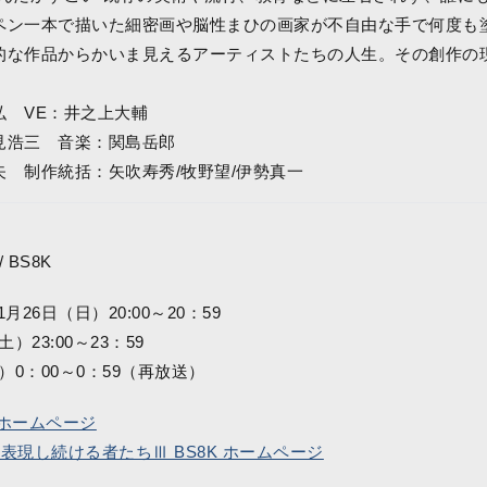
ペン一本で描いた細密画や脳性まひの画家が不自由な手で何度も
的な作品からかいま見えるアーティストたちの人生。その創作の
弘 VE：井之上大輔
見浩三 音楽：関島岳郎
矢 制作統括：矢吹寿秀/牧野望/伊勢真一
 BS8K
月26日（日）20:00～20：59
）23:00～23：59
）0：00～0：59（再放送）
集ホームページ
 表現し続ける者たちⅢ BS8K ホームページ