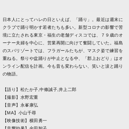
日本人にとってハレの日といえば、「踊り」。最近は週末に
クラブで踊り明かす若者たちも多い。新型コロナの影響で苦
境に立たされる東京・福生の老舗ディスコでは、７９歳のオ
ーナー夫婦を中心に、営業再開に向けて奮闘していた。福島
のスパリゾートでは、フラガールたちが、マスク姿で練習を
重ねる。祭りや盆踊りが中止となる中、「郡上おどり」はオ
ンライン配信を計画。今も昔も変わらない、笑いと涙と踊り
の物語。
【語り】松たか子,中條誠子,井上二郎
【撮影】水野宏重
【音声】永峯康弘
【MA】小山千尋
【映像技術】横田勇一
【音響効果】金田智子